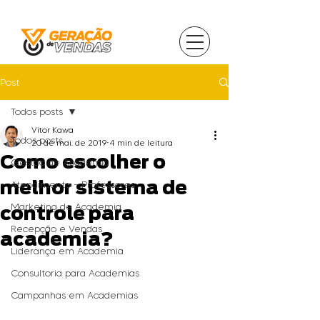
Post
Todos posts
Vitor Kawa
Todos posts
20 de mai. de 2019
4 min de leitura
Como escolher o
Gestão de Academia
melhor sistema de
Atendimento - Professores
Marketing de Academia
controle para
Recepção e Vendas
academia?
Liderança em Academia
Consultoria para Academias
Campanhas em Academias