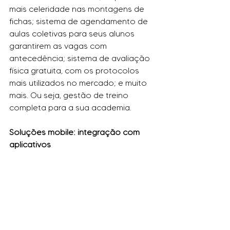
mais celeridade nas montagens de 
fichas; sistema de agendamento de 
aulas coletivas para seus alunos 
garantirem as vagas com 
antecedência; sistema de avaliação 
física gratuita, com os protocolos 
mais utilizados no mercado; e muito 
mais. Ou seja, gestão de treino 
completa para a sua academia.
Soluções mobile: integração com 
aplicativos
Mais um ponto que você deve 
observar ao escolher um 
sistema de 
gestão para sua academia
 é verificar 
se a plataforma possui soluções 
mobile, essenciais na atualidade. 
Aplicativo de Treino para o seu aluno 